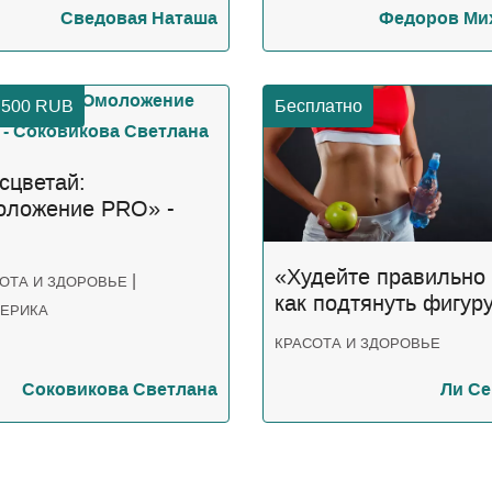
Сведовая Наташа
Федоров Ми
 500
RUB
Бесплатно
сцветай:
ложение PRO» -
овикова Светлана
«Худейте правильно
|
ОТА И ЗДОРОВЬЕ
как подтянуть фигур
ТЕРИКА
без риска для здоро
КРАСОТА И ЗДОРОВЬЕ
- Ли Сергей
Соковикова Светлана
Ли Се