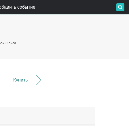
обавить событие
нюк Ольга
Купить