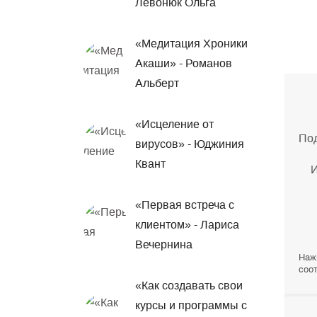
Левонюк Ольга
«Медитация Хроники
Акаши» - Романов
Альберт
«Исцеление от
Под
вирусов» - Юджиния
Квант
И
«Первая встреча с
клиентом» - Лариса
Вечернина
Наж
соот
«Как создавать свои
курсы и программы с