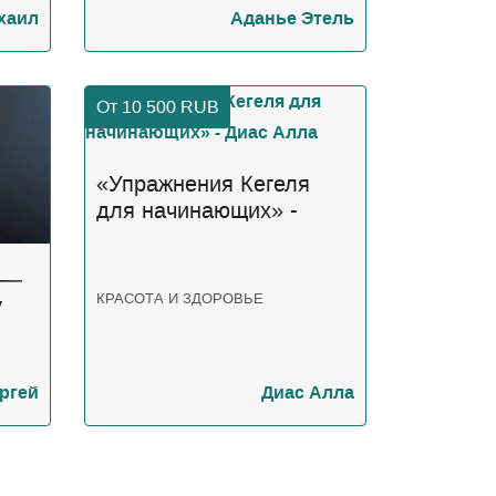
хаил
Аданье Этель
От 10 500
RUB
«Упражнения Кегеля
для начинающих» -
Диас Алла
 —
КРАСОТА И ЗДОРОВЬЕ
у
вья»
ргей
Диас Алла