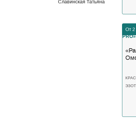
Славинская Татьяна
От 2
«Ра
Омо
Сок
КРАС
ЭЗО