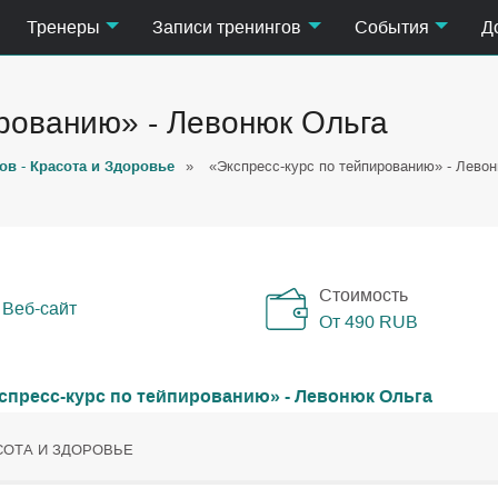
Тренеры
Записи тренингов
События
Д
ированию» - Левонюк Ольга
ов - Красота и Здоровье
»
«Экспресс-курс по тейпированию» - Лево
Стоимость
Веб-сайт
От 490
RUB
СОТА И ЗДОРОВЬЕ