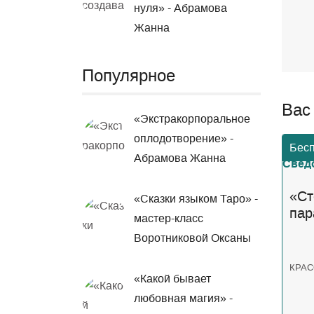
нуля» - Абрамова
Жанна
Популярное
Вас
«Экстракорпоральное
оплодотворение» -
Бес
Абрамова Жанна
«Ст
«Сказки языком Таро» -
пар
мастер-класс
На
Воротниковой Оксаны
КРАС
«Какой бывает
любовная магия» -