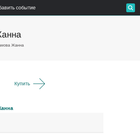
бавить событие
Жанна
амова Жанна
Купить