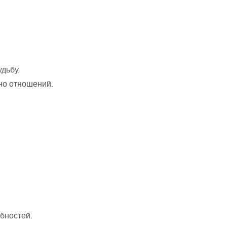
дьбу.
но отношений.
бностей.