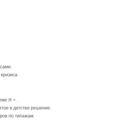
нсами.
кризиса.
еме Я +.
ятое в детстве решение.
ров по типажам.