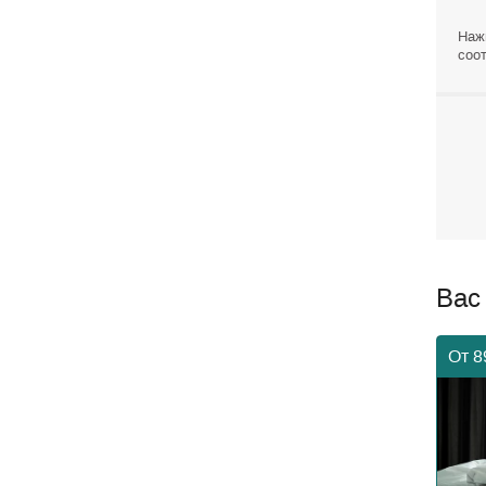
Наж
соот
Вас
От 