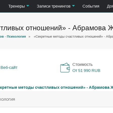
Тренеры
Записи тренингов
События
До
стливых отношений» - Абрамова 
ов - Психология
»
«Секретные методы счастливых отношений» - Абр
Стоимость
Веб-сайт
От 51 990
RUB
ХОЛОГИЯ