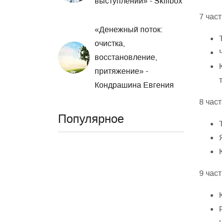
выступлений» - Skillbox
7 част
«Денежный поток:
очистка,
восстановление,
притяжение» -
Кондрашина Евгения
8 част
Популярное
9 част