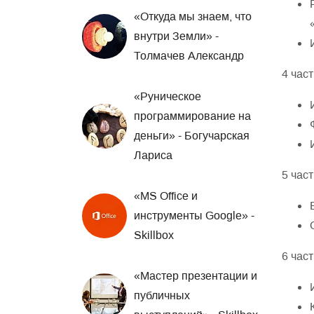
«Откуда мы знаем, что
внутри Земли» -
Толмачев Александр
4 част
«Руническое
программирование на
деньги» - Богучарская
Лариса
5 част
«MS Office и
инструменты Google» -
Skillbox
6 част
«Мастер презентации и
публичных