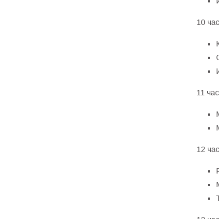
10 час
11 час
12 час