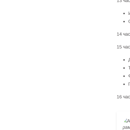
13 час
14 ча
15 час
16 ча