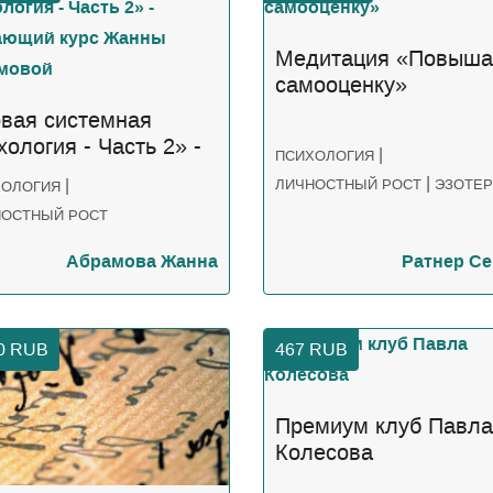
Медитация «Повыш
самооценку»
вая системная
хология - Часть 2» -
|
ПСИХОЛОГИЯ
чающий курс Жанны
|
|
ЛИЧНОСТНЫЙ РОСТ
ЭЗОТЕР
ХОЛОГИЯ
амовой
НОСТНЫЙ РОСТ
Абрамова Жанна
Ратнер Се
00
RUB
467
RUB
Премиум клуб Павла
Колесова