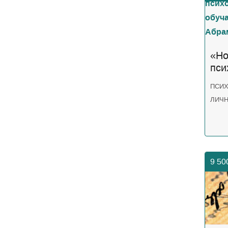
«Но
пси
обу
ПСИ
Абр
ЛИЧ
9 5