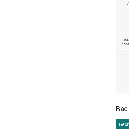
И
Наж
соот
Вас
Бес