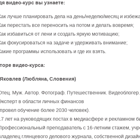
я видео-курс вы узнаете:
Как лучше планировать дела на день/неделю/месяц и избеж
Как перестать все переносить на потом и делать вовремя;
Как избавиться от лени и создать яркую мотивацию;
Как фокусироваться на задаче и удерживать внимание;
Какие программы использовать и где их взять.
торе видео-курса:
Яковлев (Любляна, Словения)
Отец. Муж. Автор. Фотограф. Путешественник. Видеоблогер.
Эксперт в области личных финансов
(провел обучение более 2030 человек).
17 лет на руководящих постах в медиасфере и рекламном б
Профессиональный преподаватель с 16-летним стажем, учре
владелец глянцевого делового журнала, собственной дизайн