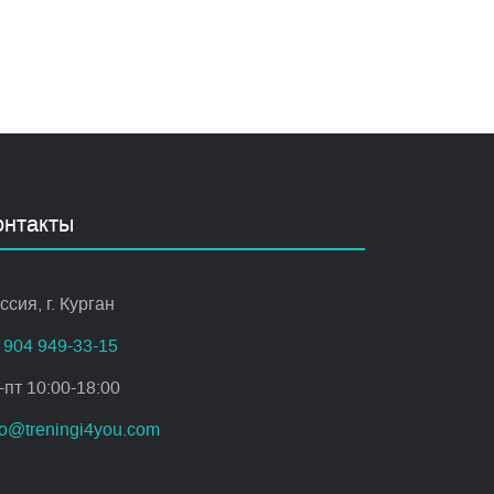
онтакты
ссия, г. Курган
 904 949-33-15
-пт 10:00-18:00
fo@treningi4you.com