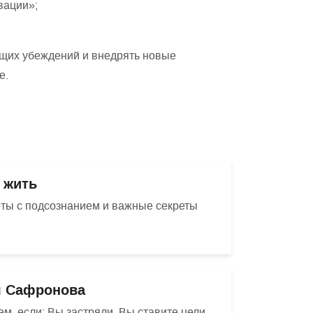
вации»;
ющих убеждений и внедрять новые
е.
ь жить
ты с подсознанием и важные секреты
ря Сафронова
м, если: Вы застряли. Вы ставите цели,