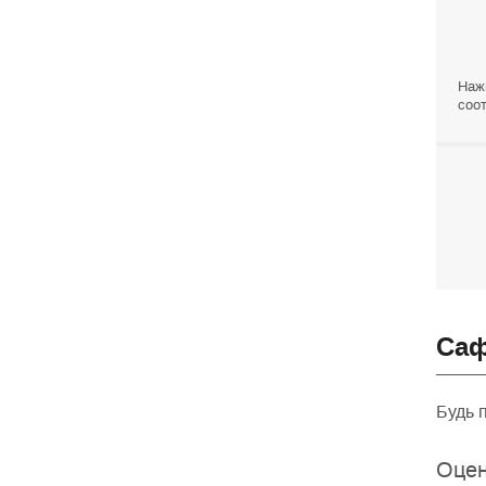
Наж
соот
Саф
Будь 
Оцен