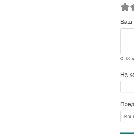
Ваш
От 50 д
На к
Пред