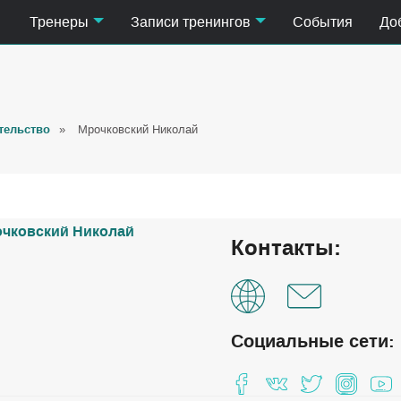
Тренеры
Записи тренингов
События
До
тельство
»
Мрочковский Николай
Контакты:
Социальные сети: