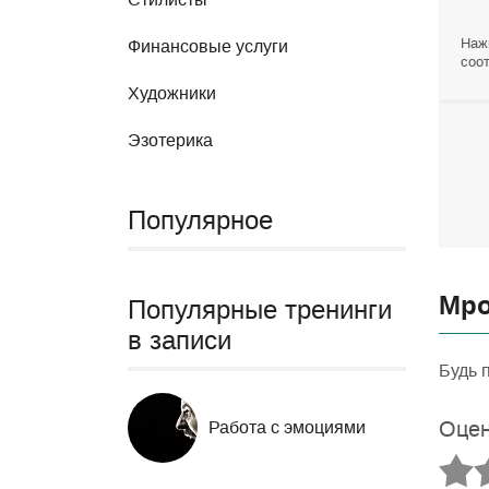
Наж
Финансовые услуги
соот
Художники
Эзотерика
Популярное
Мро
Популярные тренинги
в записи
Будь 
Оцен
Работа с эмоциями